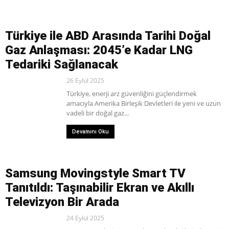
Türkiye ile ABD Arasında Tarihi Doğal
Gaz Anlaşması: 2045’e Kadar LNG
Tedariki Sağlanacak
26 Eylül 2025
Türkiye, enerji arz güvenliğini güçlendirmek
amacıyla Amerika Birleşik Devletleri ile yeni ve uzun
vadeli bir doğal gaz...
Devamını Oku
Samsung Movingstyle Smart TV
Tanıtıldı: Taşınabilir Ekran ve Akıllı
Televizyon Bir Arada
24 Eylül 2025