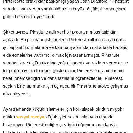
Pinterest’te ortaklıklar başkanlığı yapan Joan Bradford, “Pinterest
yararlı, ilham veren yaratıcılığın sizi büyük, ölçülebilir sonuçlara
götürebileceği bir yer” dedi.
Şirket ayrıca, Pinstitute adlı yeni bir programın başlatıldığını
açıkladı. Bu program, işletmelerin Pinterest kullanıcılarıyla daha
iyi bağlantı kurmalarına ve kampanyalarından daha fazla kazanç
elde etmelerine yardımcı olmak için tasarlanmıştır. Pinstitute
yaratıcılık ve ölçüm üzerine yoğunlaşacak ve reklam verenler ne
tür pinlerin iyi performans gösterdiğini, Pinterest kullanıcılarının
neleri önemsediğini ve daha fazlasını öğrenebilecek. Pinterest,
seçkin bir grup marka için üç ayda bir
Pinstitute
atölye çalışması
düzenleyecek.
Aynı zamanda küçük işletmeler için korkulacak bir durum yok
çünkü
sosyal medya
küçük işletmeleri asla oyun dışında
bırakmıyor. Pinterest’in diğer çevrimiçi öğrenme araçlarıyla
birlikte küçük işletmeler için bir dizi web seminer düzenleyeceğini