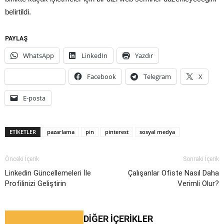
belirtildi.
PAYLAŞ
WhatsApp
LinkedIn
Yazdır
Facebook
Telegram
X
E-posta
ETIKETLER
pazarlama
pin
pinterest
sosyal medya
Önceki İçerik
Sonraki İçerik
Linkedin Güncellemeleri İle
Çalışanlar Ofiste Nasıl Daha
Profilinizi Geliştirin
Verimli Olur?
İLGİLİ İÇERİKLER
DIĞER İÇERIKLER