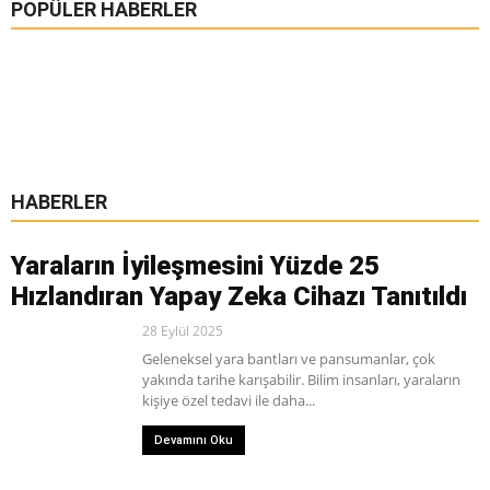
POPÜLER HABERLER
HABERLER
Yaraların İyileşmesini Yüzde 25
Hızlandıran Yapay Zeka Cihazı Tanıtıldı
28 Eylül 2025
Geleneksel yara bantları ve pansumanlar, çok
yakında tarihe karışabilir. Bilim insanları, yaraların
kişiye özel tedavi ile daha...
Devamını Oku