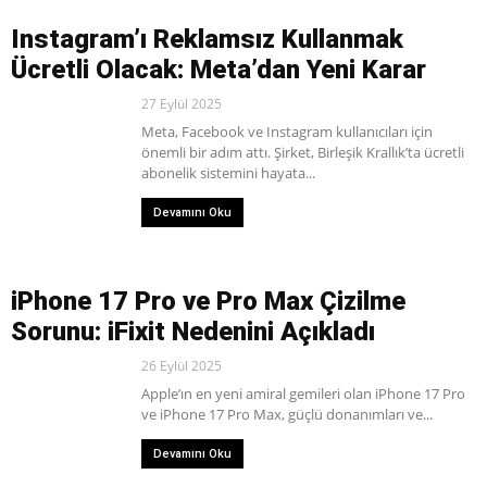
Instagram’ı Reklamsız Kullanmak
Ücretli Olacak: Meta’dan Yeni Karar
27 Eylül 2025
Meta, Facebook ve Instagram kullanıcıları için
önemli bir adım attı. Şirket, Birleşik Krallık’ta ücretli
abonelik sistemini hayata...
Devamını Oku
iPhone 17 Pro ve Pro Max Çizilme
Sorunu: iFixit Nedenini Açıkladı
26 Eylül 2025
Apple’ın en yeni amiral gemileri olan iPhone 17 Pro
ve iPhone 17 Pro Max, güçlü donanımları ve...
Devamını Oku