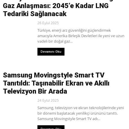
Gaz Anlaşması: 2045’e Kadar LNG
Tedariki Sağlanacak
26 Eylül 2025
Türkiye, enerji arz güvenliğini güçlendirmek
amacıyla Amerika Birleşik Devletleri ile yeni ve uzun
vadeli bir doğal gaz...
Devamını Oku
Samsung Movingstyle Smart TV
Tanıtıldı: Taşınabilir Ekran ve Akıllı
Televizyon Bir Arada
24 Eylül 2025
Samsung, televizyon ve ekran teknolojilerinde yeni
bir dönemi başlatacak yenilikçi ürününü tanıttı.
Samsung Movingstyle Smart TV adı...