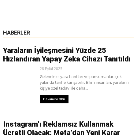
HABERLER
Yaraların İyileşmesini Yüzde 25
Hızlandıran Yapay Zeka Cihazı Tanıtıldı
28 Eylül 2025
Geleneksel yara bantları ve pansumanlar, çok
yakında tarihe karışabilir. Bilim insanları, yaraların
kişiye özel tedavi ile daha...
Devamını Oku
Instagram’ı Reklamsız Kullanmak
Ücretli Olacak: Meta’dan Yeni Karar