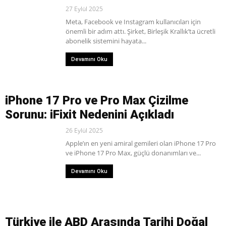
27 Eylül 2025
Meta, Facebook ve Instagram kullanıcıları için
önemli bir adım attı. Şirket, Birleşik Krallık’ta ücretli
abonelik sistemini hayata...
Devamını Oku
iPhone 17 Pro ve Pro Max Çizilme
Sorunu: iFixit Nedenini Açıkladı
26 Eylül 2025
Apple’ın en yeni amiral gemileri olan iPhone 17 Pro
ve iPhone 17 Pro Max, güçlü donanımları ve...
Devamını Oku
Türkiye ile ABD Arasında Tarihi Doğal