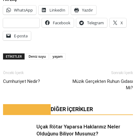
WhatsApp
LinkedIn
Yazdır
Facebook
Telegram
X
E-posta
ETIKETLER
Deniz suyu
yaşam
Önceki İçerik
Sonraki İçerik
Cumhuriyet Nedir?
Müzik Gerçekten Ruhun Gıdası
Mı?
İLGİLİ İÇERİKLER
DIĞER İÇERIKLER
Uçak Rötar Yaparsa Haklarınız Neler
Olduğunu Biliyor Musunuz?