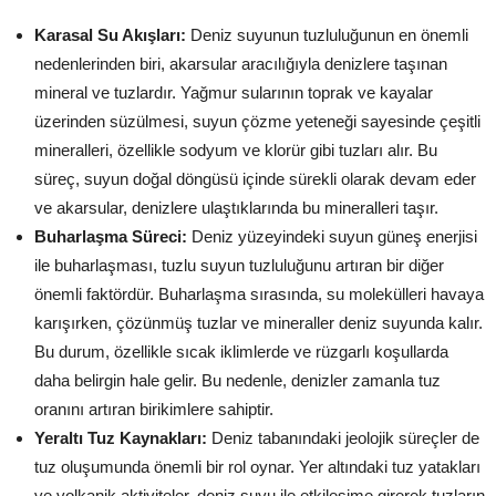
Karasal Su Akışları:
Deniz suyunun tuzluluğunun en önemli
nedenlerinden biri, akarsular aracılığıyla denizlere taşınan
mineral ve tuzlardır. Yağmur sularının toprak ve kayalar
üzerinden süzülmesi, suyun çözme yeteneği sayesinde çeşitli
mineralleri, özellikle sodyum ve klorür gibi tuzları alır. Bu
süreç, suyun doğal döngüsü içinde sürekli olarak devam eder
ve akarsular, denizlere ulaştıklarında bu mineralleri taşır.
Buharlaşma Süreci:
Deniz yüzeyindeki suyun güneş enerjisi
ile buharlaşması, tuzlu suyun tuzluluğunu artıran bir diğer
önemli faktördür. Buharlaşma sırasında, su molekülleri havaya
karışırken, çözünmüş tuzlar ve mineraller deniz suyunda kalır.
Bu durum, özellikle sıcak iklimlerde ve rüzgarlı koşullarda
daha belirgin hale gelir. Bu nedenle, denizler zamanla tuz
oranını artıran birikimlere sahiptir.
Yeraltı Tuz Kaynakları:
Deniz tabanındaki jeolojik süreçler de
tuz oluşumunda önemli bir rol oynar. Yer altındaki tuz yatakları
ve volkanik aktiviteler, deniz suyu ile etkileşime girerek tuzların