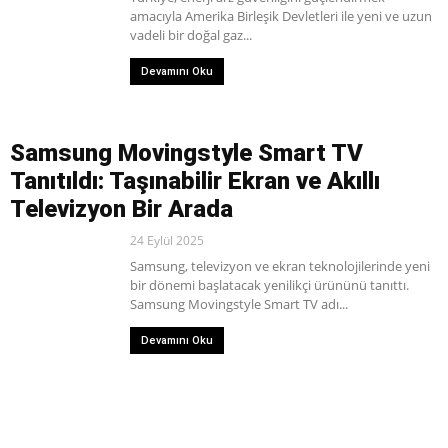
amacıyla Amerika Birleşik Devletleri ile yeni ve uzun
vadeli bir doğal gaz...
Devamını Oku
Samsung Movingstyle Smart TV
Tanıtıldı: Taşınabilir Ekran ve Akıllı
Televizyon Bir Arada
24 Eylül 2025
Samsung, televizyon ve ekran teknolojilerinde yeni
bir dönemi başlatacak yenilikçi ürününü tanıttı.
Samsung Movingstyle Smart TV adı...
Devamını Oku