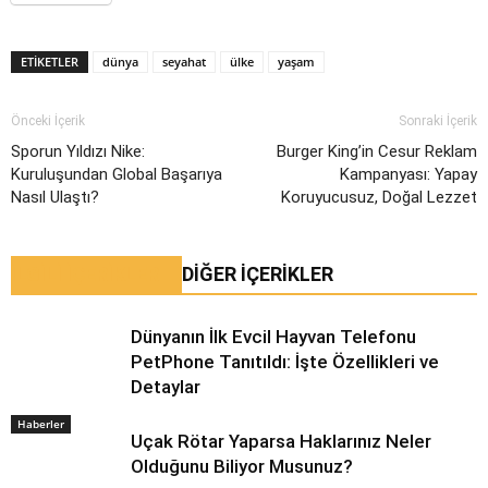
ETIKETLER
dünya
seyahat
ülke
yaşam
Önceki İçerik
Sonraki İçerik
Sporun Yıldızı Nike:
Burger King’in Cesur Reklam
Kuruluşundan Global Başarıya
Kampanyası: Yapay
Nasıl Ulaştı?
Koruyucusuz, Doğal Lezzet
İLGİLİ İÇERİKLER
DIĞER İÇERIKLER
Dünyanın İlk Evcil Hayvan Telefonu
PetPhone Tanıtıldı: İşte Özellikleri ve
Detaylar
Haberler
Uçak Rötar Yaparsa Haklarınız Neler
Olduğunu Biliyor Musunuz?