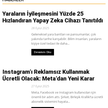
Yaraların İyileşmesini Yüzde 25
Hızlandıran Yapay Zeka Cihazı Tanıtıldı
28 Eylül 2025
Geleneksel yara bantları ve pansumanlar, çok
yakında tarihe karışabilir. Bilim insanları, yaraların
kişiye özel tedavi ile daha...
Devamını Oku
Instagram’ı Reklamsız Kullanmak
Ücretli Olacak: Meta’dan Yeni Karar
27 Eylül 2025
Meta, Facebook ve Instagram kullanıcıları için
önemli bir adım attı. Şirket, Birleşik Krallık’ta ücretli
abonelik sistemini hayata...