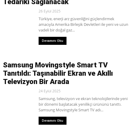
Tedariki Sağlanacak
26 Eylül 2025
Türkiye, enerji arz güvenliğini güçlendirmek
amacıyla Amerika Birleşik Devletleri ile yeni ve uzun
vadeli bir doğal gaz...
Devamını Oku
Samsung Movingstyle Smart TV
Tanıtıldı: Taşınabilir Ekran ve Akıllı
Televizyon Bir Arada
24 Eylül 2025
Samsung, televizyon ve ekran teknolojilerinde yeni
bir dönemi başlatacak yenilikçi ürününü tanıttı.
Samsung Movingstyle Smart TV adı...
Devamını Oku