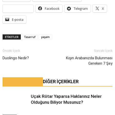
Facebook
Telegram
X
E-posta
ETIKETLER
Tasarruf
yaşam
Önceki İçerik
Sonraki İçerik
Duolingo Nedir?
Kışın Arabanızda Bulunması
Gereken 7 Şey
İLGİLİ İÇERİKLER
DIĞER İÇERIKLER
Uçak Rötar Yaparsa Haklarınız Neler
Olduğunu Biliyor Musunuz?