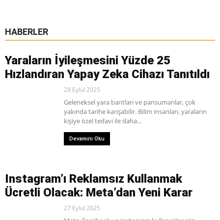
HABERLER
Yaraların İyileşmesini Yüzde 25
Hızlandıran Yapay Zeka Cihazı Tanıtıldı
28 Eylül 2025
Geleneksel yara bantları ve pansumanlar, çok
yakında tarihe karışabilir. Bilim insanları, yaraların
kişiye özel tedavi ile daha...
Devamını Oku
Instagram’ı Reklamsız Kullanmak
Ücretli Olacak: Meta’dan Yeni Karar
27 Eylül 2025