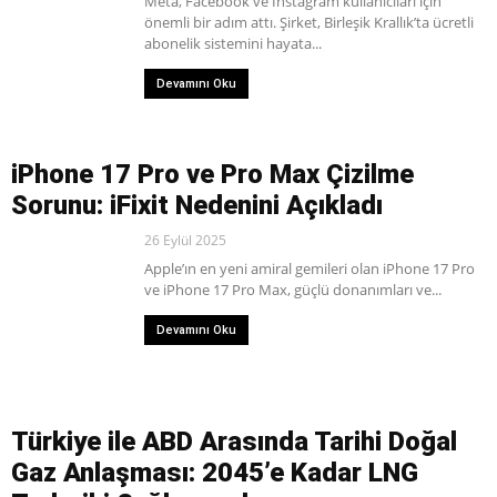
Meta, Facebook ve Instagram kullanıcıları için
önemli bir adım attı. Şirket, Birleşik Krallık’ta ücretli
abonelik sistemini hayata...
Devamını Oku
iPhone 17 Pro ve Pro Max Çizilme
Sorunu: iFixit Nedenini Açıkladı
26 Eylül 2025
Apple’ın en yeni amiral gemileri olan iPhone 17 Pro
ve iPhone 17 Pro Max, güçlü donanımları ve...
Devamını Oku
Türkiye ile ABD Arasında Tarihi Doğal
Gaz Anlaşması: 2045’e Kadar LNG