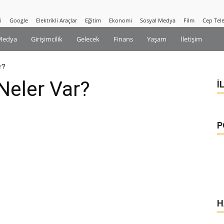
i
Google
Elektrikli Araçlar
Eğitim
Ekonomi
Sosyal Medya
Film
Cep Tel
Medya
Girişimcilik
Gelecek
Finans
Yaşam
İletişim
r?
Neler Var?
İ
P
H