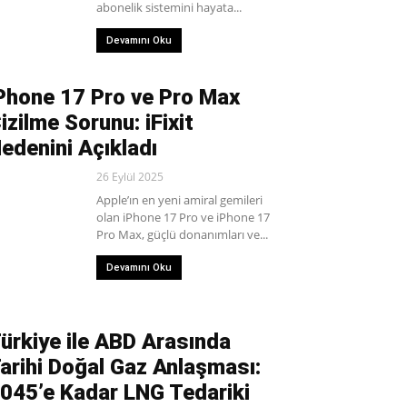
abonelik sistemini hayata...
Devamını Oku
Phone 17 Pro ve Pro Max
izilme Sorunu: iFixit
edenini Açıkladı
26 Eylül 2025
Apple’ın en yeni amiral gemileri
olan iPhone 17 Pro ve iPhone 17
Pro Max, güçlü donanımları ve...
Devamını Oku
ürkiye ile ABD Arasında
arihi Doğal Gaz Anlaşması:
045’e Kadar LNG Tedariki