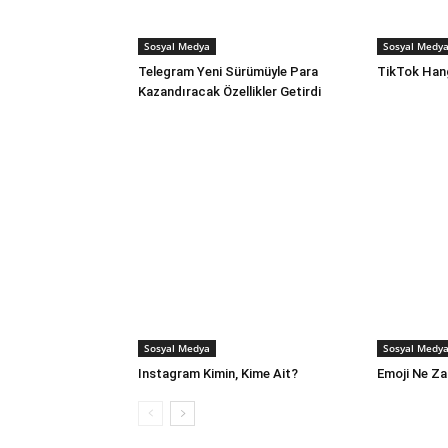
Sosyal Medya
Sosyal Medy
Telegram Yeni Sürümüyle Para
TikTok Hang
Kazandıracak Özellikler Getirdi
Sosyal Medya
Sosyal Medy
Instagram Kimin, Kime Ait?
Emoji Ne Za