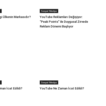
a
Sosyal Medya
i Ülkenin Markasıdır?
YouTube Reklamları Değişiyor:
“Peak Points” ile Duygusal Zirvede
Reklam Dönemi Başlıyor
a
Sosyal Medya
man İcat Edildi?
YouTube Ne Zaman İcat Edildi?