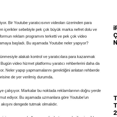
iriyor. Bir Youtube yaratıcısının videoları üzerinden para
i
n içerikler sebebiyle pek çok büyük marka nefret dolu ve
Ç
latformun reklam programını terketti ve pek çok video
N
r yaşamaya başladı. Bu aşamada Youtube neler yapıyor?
rünmesiyle alakalı kontrol ve yaratıcılara para kazanmak
 Bugün video hizmet platformu yaratıcı rehberlerini daha da
yor. Neler yapıp yapmamalarını gerektiğini anlatan rehberde
risine de yer verilmiş durumda.
meye çalışıyor. Markalar bu noktada reklamlarının doğru yerde
T
mut ediyor. Bu aşamada uzmanlara göre Youtube’un
a akışını dengede tutmak olmalıdır.
T
2