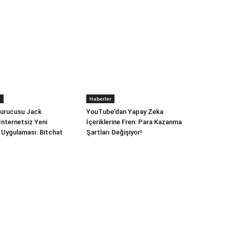
a
Haberler
Kurucusu Jack
YouTube’dan Yapay Zeka
İnternetsiz Yeni
İçeriklerine Fren: Para Kazanma
Uygulaması: Bitchat
Şartları Değişiyor!