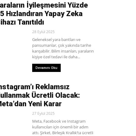
araların İyileşmesini Yüzde
5 Hızlandıran Yapay Zeka
ihazı Tanıtıldı
28 Eylül 2025
Geleneksel yara bantları ve
pansumanlar, çok yakında tarihe
karışabilir. Bilim insanları, yaraların
kişiye özel tedavi ile daha...
Devamını Oku
nstagram’ı Reklamsız
ullanmak Ücretli Olacak:
eta’dan Yeni Karar
27 Eylül 2025
Meta, Facebook ve Instagram
kullanıcıları için önemli bir adım
attı. Şirket, Birleşik Krallık’ta ücretli