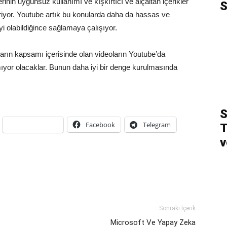
erinin uygunsuz kullanımı ve kışkırtıcı ve alçaltan içerikler
S
iriyor. Youtube artık bu konularda daha da hassas ve
i olabildiğince sağlamaya çalışıyor.
rın kapsamı içerisinde olan videoların Youtube’da
mıyor olacaklar. Bunun daha iyi bir denge kurulmasında
S
Facebook
Telegram
T
v
Sonraki İçerik
Microsoft Ve Yapay Zeka