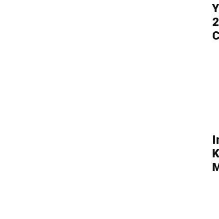
Y
2
C
I
K
M