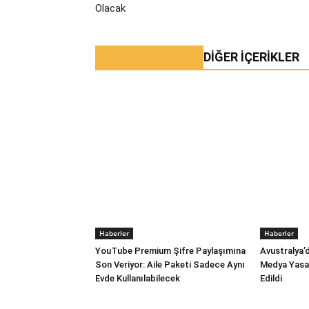
Olacak
İLGİLİ İÇERİKLER
DIĞER İÇERIKLER
Haberler
Haberler
YouTube Premium Şifre Paylaşımına
Avustralya’
Son Veriyor: Aile Paketi Sadece Aynı
Medya Yasağ
Evde Kullanılabilecek
Edildi