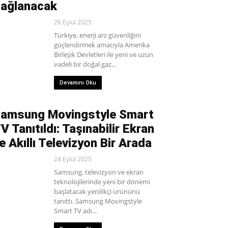
ağlanacak
26 Eylül 2025
Türkiye, enerji arz güvenliğini
güçlendirmek amacıyla Amerika
Birleşik Devletleri ile yeni ve uzun
vadeli bir doğal gaz...
Devamını Oku
amsung Movingstyle Smart
V Tanıtıldı: Taşınabilir Ekran
e Akıllı Televizyon Bir Arada
24 Eylül 2025
Samsung, televizyon ve ekran
teknolojilerinde yeni bir dönemi
başlatacak yenilikçi ürününü
tanıttı. Samsung Movingstyle
Smart TV adı...