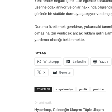
Yeni rehber negatif içerik, aile eğlence karakterl
üzerine odaklanıyor ve onlar hakkında bilgilend
görünür bir statüde durmaya çalışıyor ve dengey
Durumu özetlemek gerekirse, yukarıdaki tanımla
olmasına izin verilecek ancak reklam geliri ala
yardımcı olacağı beklenmekte.
PAYLAŞ
WhatsApp
LinkedIn
Yazdır
X
E-posta
ETIKETLER
sosyal medya
yenilik
youtube
Önceki İçerik
Hyperloop, Geleceğin Ulaşımı Tüple Ulaşım